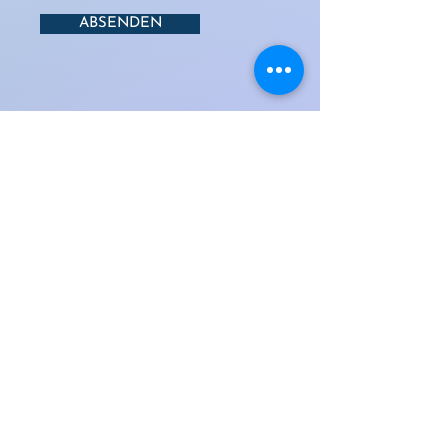
ABSENDEN
Yoga e Ayurveda
Regine Maz
zola
cell / whatsapp 076 823 36 35
mazzolaregi@bluewin.ch